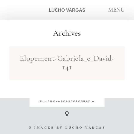
MENU
LUCHO VARGAS
Archives
ARTIGOS
Elopement-Gabriela_e_David-
SOBRE
141
CONTATO
@LUCHOVARGASFOTOGRAFIA
© IMAGES BY
LUCHO VARGAS