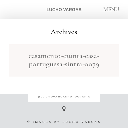
MENU
LUCHO VARGAS
Archives
ARTIGOS
casamento-quinta-casa-
SOBRE
portuguesa-sintra-0079
CONTATO
@LUCHOVARGASFOTOGRAFIA
© IMAGES BY
LUCHO VARGAS