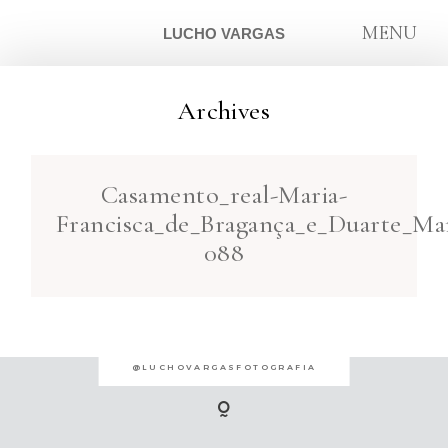
MENU
LUCHO VARGAS
Archives
ARTIGOS
Casamento_real-Maria-
SOBRE
Francisca_de_Bragança_e_Duarte_Mar
088
CONTATO
@LUCHOVARGASFOTOGRAFIA