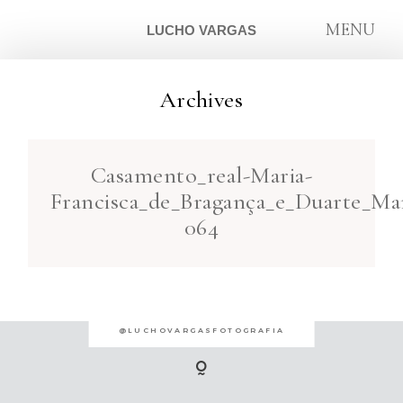
MENU
LUCHO VARGAS
Archives
ARTIGOS
Casamento_real-Maria-
SOBRE
Francisca_de_Bragança_e_Duarte_Mar
064
CONTATO
@LUCHOVARGASFOTOGRAFIA