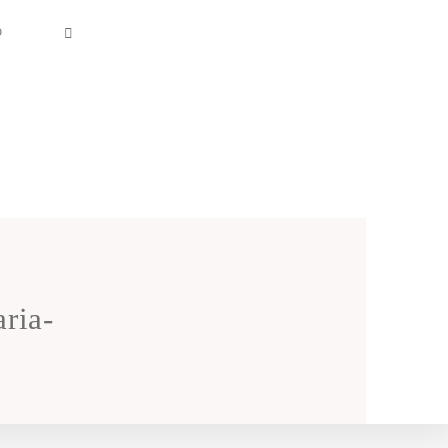
O
ria-