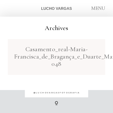
MENU
LUCHO VARGAS
Archives
ARTIGOS
Casamento_real-Maria-
SOBRE
Francisca_de_Bragança_e_Duarte_Mar
048
CONTATO
@LUCHOVARGASFOTOGRAFIA