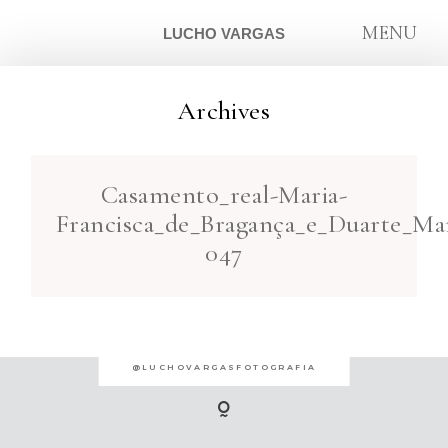
MENU
LUCHO VARGAS
Archives
ARTIGOS
Casamento_real-Maria-
SOBRE
Francisca_de_Bragança_e_Duarte_Mar
047
CONTATO
@LUCHOVARGASFOTOGRAFIA