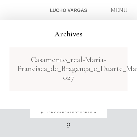
MENU
LUCHO VARGAS
Archives
ARTIGOS
Casamento_real-Maria-
SOBRE
Francisca_de_Bragança_e_Duarte_Mar
027
CONTATO
@LUCHOVARGASFOTOGRAFIA