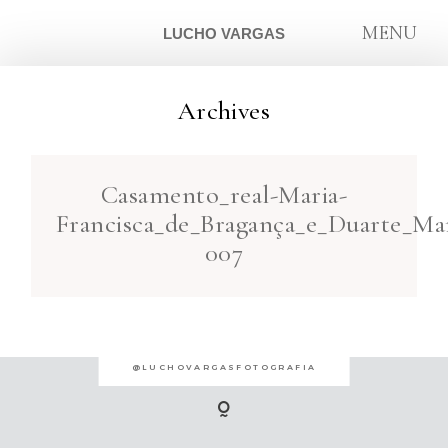
MENU
LUCHO VARGAS
Archives
ARTIGOS
Casamento_real-Maria-
SOBRE
Francisca_de_Bragança_e_Duarte_Mar
007
CONTATO
@LUCHOVARGASFOTOGRAFIA