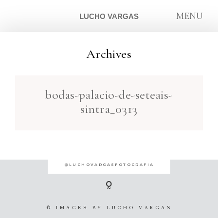
MENU
LUCHO VARGAS
Archives
ARTIGOS
bodas-palacio-de-seteais-
SOBRE
sintra_0313
CONTATO
@LUCHOVARGASFOTOGRAFIA
© IMAGES BY
LUCHO VARGAS