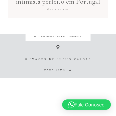
intimista perfeito em Portugal
© 2020 Lucho Vargas
Casamento
@LUCHOVARGASFOTOGRAFIA
© IMAGES BY
LUCHO VARGAS
PARA CIMA
Fale Conosco